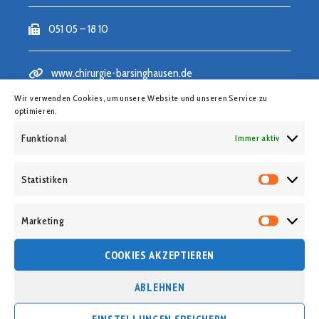
051 05 – 18 10
www.chirurgie-barsinghausen.de
Wir verwenden Cookies, um unsere Website und unseren Service zu
optimieren.
SENDEN SIE UNS EINE NACHRICHT
Funktional
Immer aktiv
Statistiken
Statist
Marketing
Market
COOKIES AKZEPTIEREN
ABLEHNEN
EINSTELLUNGEN SPEICHERN