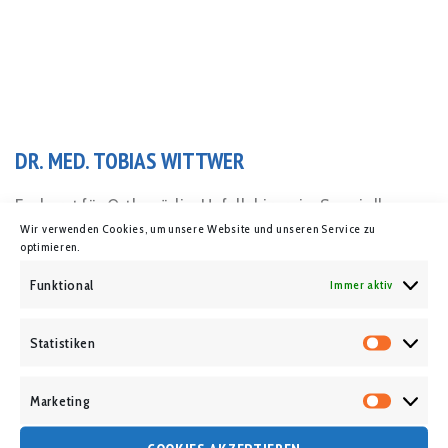
DR. MED. TOBIAS WITTWER
Facharzt für Orthopädie, Unfallchirurgie, Spezielle
Wir verwenden Cookies, um unsere Website und unseren Service zu
Unfallchirurgie, Manuelle Medizin und Notfallmedizin
optimieren.
Funktional
RALF HAFEMANN
Immer aktiv
Facharzt für Chirurgie, Handchirurgie, Orthopädie,
Statistiken
Statist
Unfallchirurgie und Spezielle Unfallchirurgie
Marketing
Market
KONTAKT