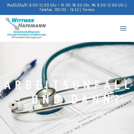
Mo/Di/Do/Fr 8.00-12.00 Uhr + 15.00-18.00 Uhr, Mi 8.00-12.00 Uhr |
Telefon: 051 05 - 16 52 |
Termin
APRIL 18, 2018
ARBEITSUNFAL
– UND DANN?